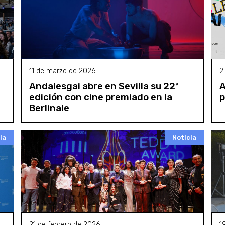
11 de marzo de 2026
2
Andalesgai abre en Sevilla su 22ª
A
edición con cine premiado en la
p
Berlinale
ia
Noticia
21 de febrero de 2026
1