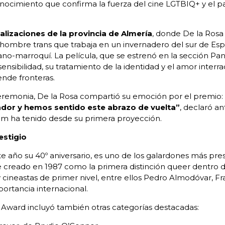
onocimiento que confirma la fuerza del cine LGTBIQ+ y el 
lizaciones de la provincia de Almería
, donde De la Rosa
 hombre trans que trabaja en un invernadero del sur de 
o-marroquí. La película, que se estrenó en la sección Pano
sensibilidad, su tratamiento de la identidad y el amor inter
ende fronteras.
 ceremonia, De la Rosa compartió su emoción por el premio
ador y hemos sentido este abrazo de vuelta”
, declaró a
ilm ha tenido desde su primera proyección.
estigio
 año su 40º aniversario, es uno de los galardones más prest
creado en 1987 como la primera distinción queer dentro de 
cineastas de primer nivel, entre ellos Pedro Almodóvar, F
ortancia internacional.
 Award incluyó también otras categorías destacadas: