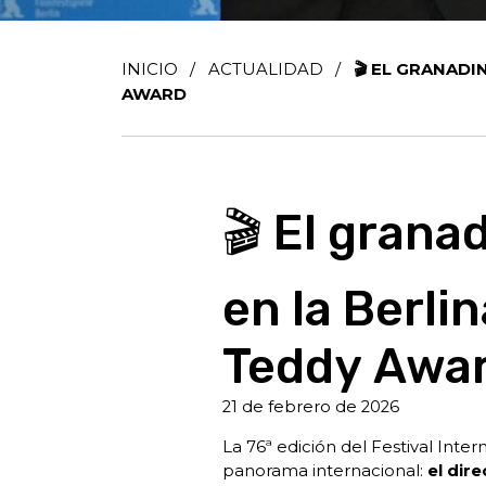
INICIO
/
ACTUALIDAD
/
🎬 EL GRANADI
AWARD
🎬 El grana
en la Berli
Teddy Awa
21 de febrero de 2026
La 76ª edición del Festival Int
panorama internacional:
el dir