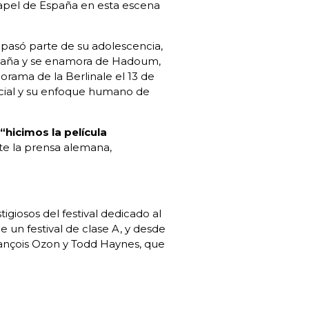
papel de España en esta escena
 pasó parte de su adolescencia,
España y se enamora de Hadoum,
rama de la Berlinale el 13 de
racial y su enfoque humano de
:
“hicimos la película
nte la prensa alemana,
igiosos del festival dedicado al
un festival de clase A, y desde
rançois Ozon y Todd Haynes, que