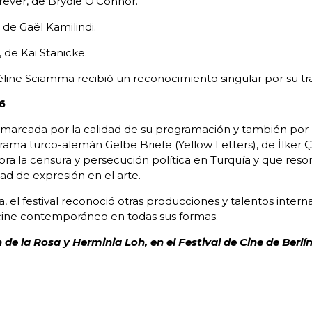
rever, de Brydie O’Connor.
 de Gaël Kamilindi.
, de Kai Stänicke.
Céline Sciamma recibió un reconocimiento singular por su tr
26
 marcada por la calidad de su programación y también por u
l drama turco-alemán Gelbe Briefe (Yellow Letters), de İlker Ç
lora la censura y persecución política en Turquía y que res
tad de expresión en el arte.
el festival reconoció otras producciones y talentos interna
l cine contemporáneo en todas sus formas.
de la Rosa y Herminia Loh, en el Festival de Cine de Berlí